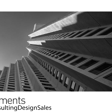
,プランニング,エヴァ,アニメ,ガンダム,eva,経済界,佐川